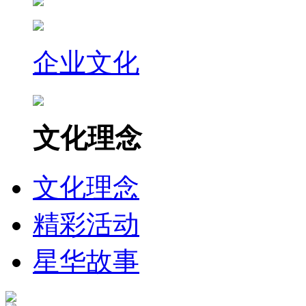
企业文化
文化理念
文化理念
精彩活动
星华故事