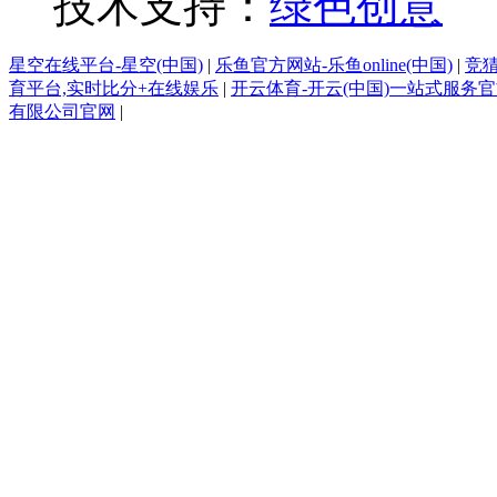
技术支持：
绿色创意
星空在线平台-星空(中国)
|
乐鱼官方网站-乐鱼online(中国)
|
竞猜
育平台,实时比分+在线娱乐
|
开云体育-开云(中国)一站式服务
有限公司官网
|