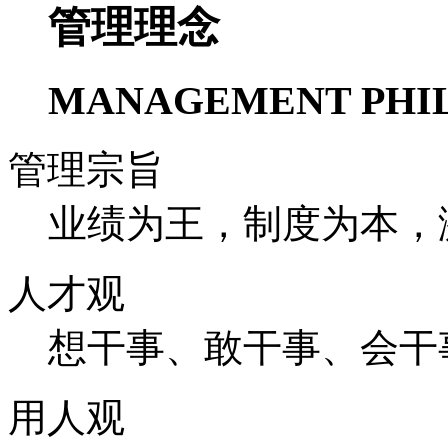
管理理念
MANAGEMENT PHI
管理宗旨
业绩为王，制度为本，
人才观
想干事、敢干事、会干
用人观