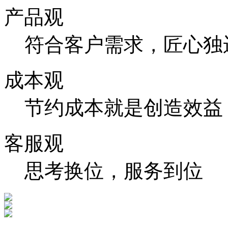
产品观
符合客户需求，匠心独
成本观
节约成本就是创造效益
客服观
思考换位，服务到位