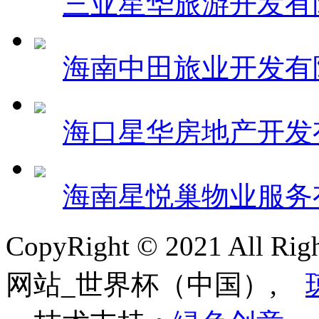
三亚星华旅游开发有
海南中田旅业开发有
海口星华房地产开发
海南星悦巢物业服务
CopyRight © 2021 All
网站_世界杯（中国）,