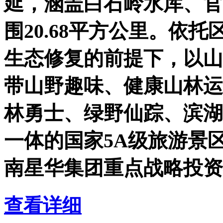
延，涵盖白石岭水库、官
围20.68平方公里。依
生态修复的前提下，以山
带山野趣味、健康山林运
林勇士、绿野仙踪、滨湖
一体的国家5A级旅游景
南星华集团重点战略投资
查看详细