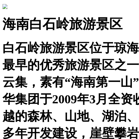
海南白石岭旅游景区
白石岭旅游景区位于琼海
最早的优秀旅游景区之一
云集，素有“海南第一山
华集团于2009年3月全
越的森林、山地、湖泊、
多年开发建设，崖壁攀岩