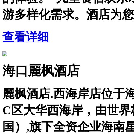
游多样化需求。酒店为您
查看详细
海口麗枫酒店
麗枫酒店.西海岸店位于海
C区大华西海岸，由世界
国）,旗下全资企业海南