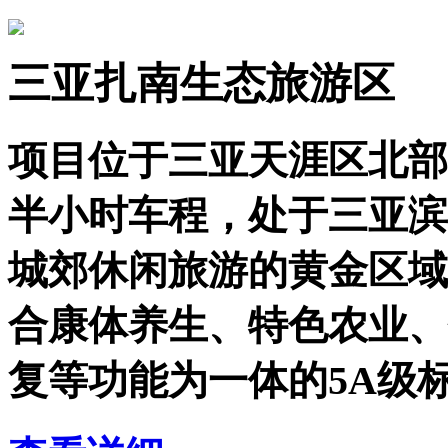
三亚扎南生态旅游区
项目位于三亚天涯区北部
半小时车程，处于三亚滨
城郊休闲旅游的黄金区域
合康体养生、特色农业、
复等功能为一体的5A级