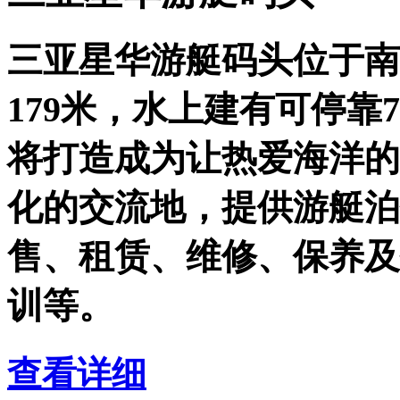
三亚星华游艇码头位于南
179米，水上建有可停靠
将打造成为让热爱海洋的
化的交流地，提供游艇泊
售、租赁、维修、保养及
训等。
查看详细