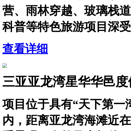
营、雨林穿越、玻璃栈道
科普等特色旅游项目深受
查看详细
三亚亚龙湾星华华邑度
项目位于具有“天下第一
内，距离亚龙湾海滩近在