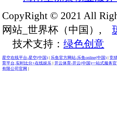
CopyRight © 2021 All
网站_世界杯（中国）,
技术支持：
绿色创意
星空在线平台-星空(中国)
|
乐鱼官方网站-乐鱼online(中国)
|
竞猜
育平台,实时比分+在线娱乐
|
开云体育-开云(中国)一站式服务
有限公司官网
|