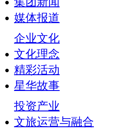
集团新闻
媒体报道
企业文化
文化理念
精彩活动
星华故事
投资产业
文旅运营与融合