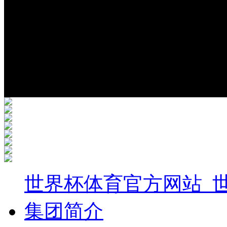
世界杯体育官方网站_世
集团简介