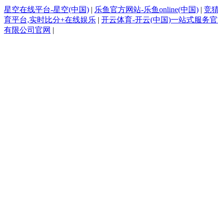
星空在线平台-星空(中国)
|
乐鱼官方网站-乐鱼online(中国)
|
竞猜
育平台,实时比分+在线娱乐
|
开云体育-开云(中国)一站式服务
有限公司官网
|