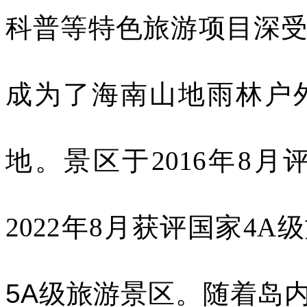
科普等特色旅游项目深
成为了海南山地雨林户
地。景区于
2016
年
8
月
2022
年
8
月获评国家
4A
级
5A级旅游景区
。
随着岛