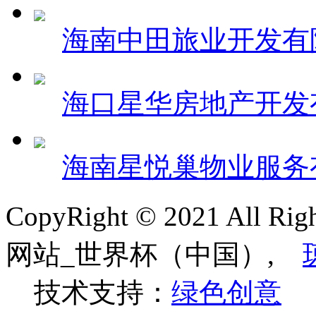
海南中田旅业开发有
海口星华房地产开发
海南星悦巢物业服务
CopyRight © 2021 All
网站_世界杯（中国）,
技术支持：
绿色创意