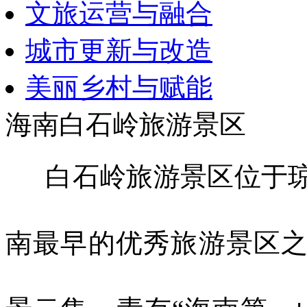
文旅运营与融合
城市更新与改造
美丽乡村与赋能
海南白石岭旅游景区
白石岭旅游景区位于
南最早的优秀旅游景区